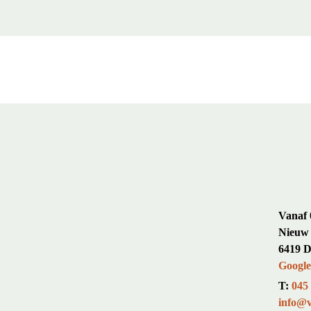
Vanaf 
Nieuw 
6419 D
Googl
T:
045
info@v